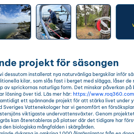
de projekt för säsongen
vi dessutom installerat nya naturvänliga bergskilar inför sä
ditionella kilar, som slås fast i berget med slägga, låser de 
lp av sprickornas naturliga form. Det minskar påverkan på
ar lösning över tid. Läs mer här:
https://www.roq360.com
amtidigt ett spännande projekt för att stärka livet under y
 Sveriges Vattenekologer har vi genomfört en försökspla
stersjöns viktigaste undervattensväxter. Genom projektet v
gräs kan återetableras på platser där det tidigare har för
a den biologiska mångfalden i skärgården.
samlade dykarna in omkring 1 000 ålgräsplantor från en don