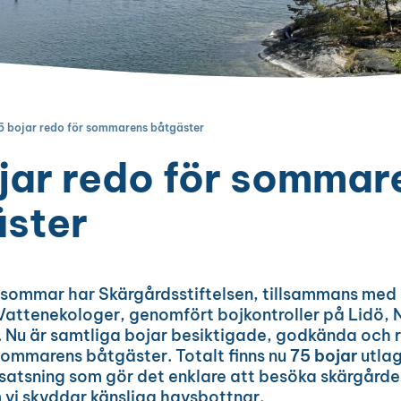
5 bojar redo för sommarens båtgäster
jar redo för sommar
ster
dsommar har Skärgårdsstiftelsen, tillsammans med
 Vattenekologer, genomfört bojkontroller på Lidö, 
. Nu är samtliga bojar besiktigade, godkända och 
ommarens båtgäster. Totalt finns nu
75 bojar
utlag
satsning som gör det enklare att besöka skärgårde
 vi skyddar känsliga havsbottnar.