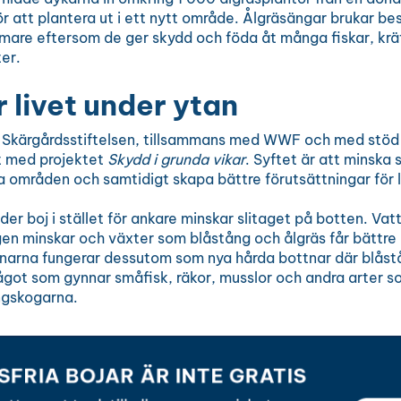
r att plantera ut i ett nytt område. Ålgräsängar brukar be
are eftersom de ger skydd och föda åt många fiskar, krä
er.
 livet under ytan
Skärgårdsstiftelsen, tillsammans med WWF och med stöd 
t med projektet
Skydd i grunda vikar
. Syftet är att minska 
ga områden och samtidigt skapa bättre förutsättningar för 
er boj i stället för ankare minskar slitaget på botten. Vatt
gen minskar och växter som blåstång och ålgräs får bättre
enarna fungerar dessutom som nya hårda bottnar där blåst
ågot som gynnar småfisk, räkor, musslor och andra arter s
ngskogarna.