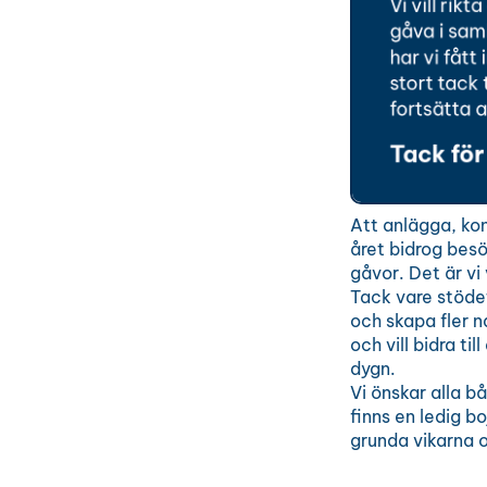
Att anlägga, kon
året bidrog besö
gåvor. Det är vi
Tack vare stödet
och skapa fler n
och vill bidra t
dygn.
Vi önskar alla 
finns en ledig b
grunda vikarna o