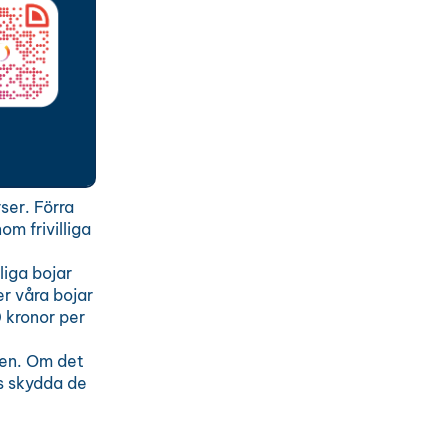
ser. Förra
m frivilliga
liga bojar
r våra bojar
0 kronor per
den. Om det
ss skydda de