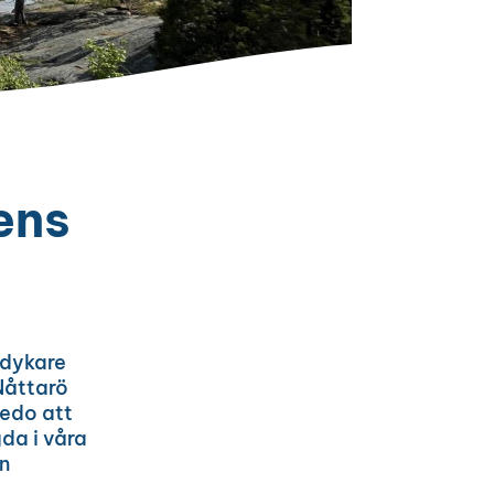
ens
 dykare
Nåttarö
redo att
da i våra
n