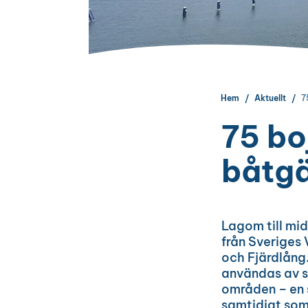
Hem
Aktuellt
7
75 bo
båtgä
Lagom till mi
från Sveriges
och Fjärdlång
användas av s
områden – en 
samtidigt som