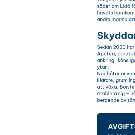
söder om Lidö fö
havets barnkamm
andra marina art
Skyddar
Sedan 2020 har 
Apotea, arbeta
ankring i känsli
ytan.
När båtar använd
klarare, grumlin
att växa. Bojst
etablera sig – n
beroende av tå