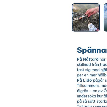
Spännan
På Nåttarö
har 
skillnad från tra
fast sig med hjä
ger en mer hållb
På Lidö
pågår s
Tillsammans med
ålgräs – en av Ö
undersöka hur ål
på så sätt stärk
Tidigare i juni 