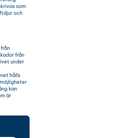
skrivas som
ftdjur och
från
skador från
livet under
net hålls
 möjligheter
ång kan
om är