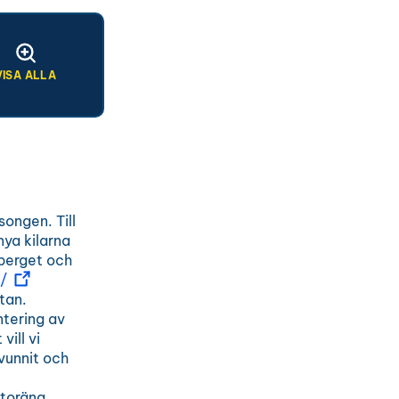
VISA ALLA
songen. Till
nya kilarna
 berget och
/
tan.
ntering av
ill vi
svunnit och
atoräng