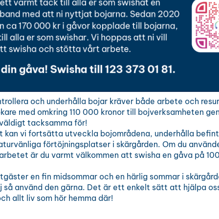
trollera och underhålla bojar kräver både arbete och resur
kare med omkring 110 000 kronor till bojverksamheten geno
 väldigt tacksamma för!
 kan vi fortsätta utveckla bojområdena, underhålla befint
aturvänliga förtöjningsplatser i skärgården. Om du använde
ill arbetet är du varmt välkommen att swisha en gåva på 10
båtgäster en fin midsommar och en härlig sommar i skärgår
oj så använd den gärna. Det är ett enkelt sätt att hjälpa o
ch allt liv som hör hemma där!