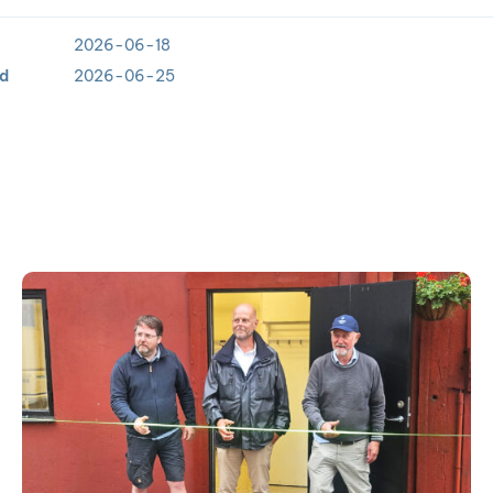
2026-06-18
ad
2026-06-25
Samverkan
för
Östersjön
på
Utö