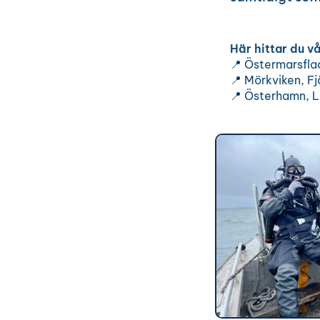
Här hittar du v
📍 Östermarsfla
📍 Mörkviken, Fj
📍 Österhamn, L