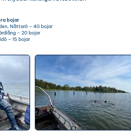
åra bojar
den, Nåttarö – 40 bojar
ärdlång – 20 bojar
idö – 15 bojar