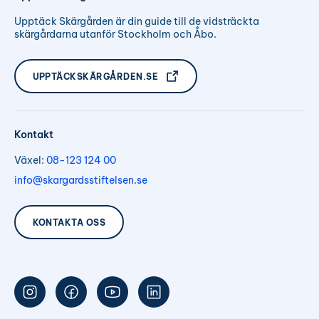
Upptäck Skärgården är din guide till de vidsträckta
skärgårdarna utanför Stockholm och Åbo.
UPPTÄCKSKÄRGÅRDEN.SE
Kontakt
Växel:
08-123 124 00
info@skargardsstiftelsen.se
KONTAKTA OSS
Följ
Följ
Följ
Följ
oss
oss
oss
oss
på
på
på
på