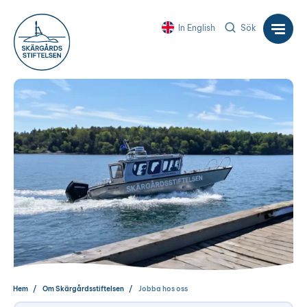
In English
Sök
Hem
Om Skärgårdsstiftelsen
Jobba hos oss