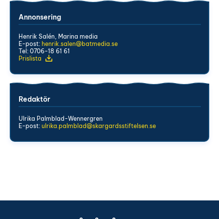
Annonsering
Henrik Salén, Marina media
E-post:
henrik.salen@batmedia.se
Tel: 0706-18 61 61
Prislista
Redaktör
Ulrika Palmblad-Wennergren
E-post:
ulrika.palmblad@skargardsstiftelsen.se