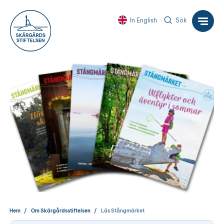
In English
Sök
Hem
Om Skärgårdsstiftelsen
Läs Stångmärket