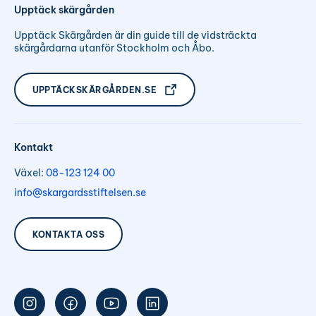
Upptäck skärgården
Upptäck Skärgården är din guide till de vidsträckta
skärgårdarna utanför Stockholm och Åbo.
UPPTÄCKSKÄRGÅRDEN.SE
Kontakt
Växel:
08-123 124 00
info@skargardsstiftelsen.se
KONTAKTA OSS
Följ
Följ
Följ
Följ
oss
oss
oss
oss