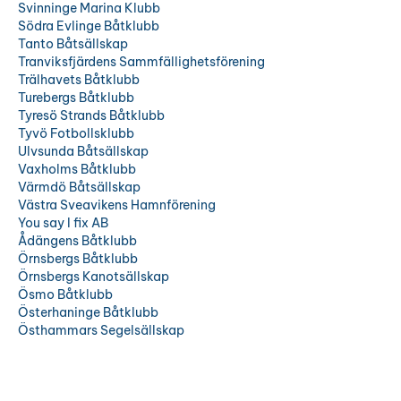
Svinninge Marina Klubb
Södra Evlinge Båtklubb
Tanto Båtsällskap
Tranviksfjärdens Sammfällighetsförening
Trälhavets Båtklubb
Turebergs Båtklubb
Tyresö Strands Båtklubb
Tyvö Fotbollsklubb
Ulvsunda Båtsällskap
Vaxholms Båtklubb
Värmdö Båtsällskap
Västra Sveavikens Hamnförening
You say I fix AB
Ådängens Båtklubb
Örnsbergs Båtklubb
Örnsbergs Kanotsällskap
Ösmo Båtklubb
Österhaninge Båtklubb
Östhammars Segelsällskap