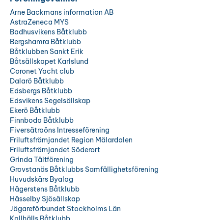
Arne Backmans information AB
AstraZeneca MYS
Badhusvikens Båtklubb
Bergshamra Båtklubb
Båtklubben Sankt Erik
Båtsällskapet Karlslund
Coronet Yacht club
Dalarö Båtklubb
Edsbergs Båtklubb
Edsvikens Segelsällskap
Ekerö Båtklubb
Finnboda Båtklubb
Fiversätraöns Intresseförening
Friluftsfrämjandet Region Mälardalen
Friluftsfrämjandet Söderort
Grinda Tältförening
Grovstanäs Båtklubbs Samfällighetsförening
Huvudskärs Byalag
Hägerstens Båtklubb
Hässelby Sjösällskap
Jägareförbundet Stockholms Län
Kallhälls Båtklubb