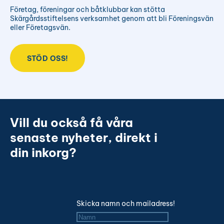
Företag, föreningar och båtklubbar kan stötta
Skärgårdsstiftelsens verksamhet genom att bli Föreningsvän
eller Företagsvän.
STÖD OSS!
Vill du också få våra
senaste nyheter, direkt i
din inkorg?
Skicka namn och mailadress!
Namn