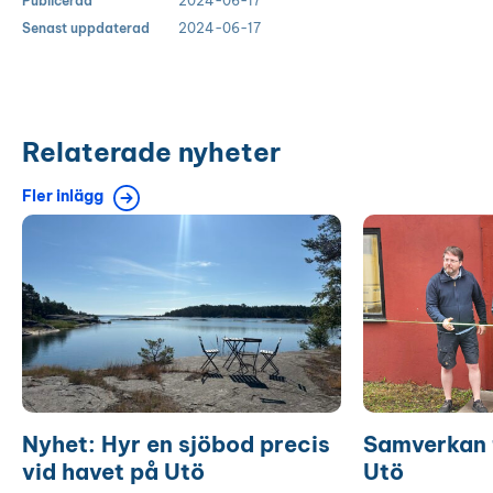
Publicerad
2024-06-17
Senast uppdaterad
2024-06-17
Relaterade nyheter
Fler inlägg
Nyhet:
Samverkan
Hyr
för
en
Östersjön
sjöbod
på
precis
Utö
vid
havet
på
Utö
Nyhet: Hyr en sjöbod precis
Samverkan 
vid havet på Utö
Utö