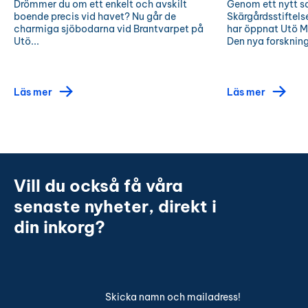
Drömmer du om ett enkelt och avskilt
Genom ett nytt 
boende precis vid havet? Nu går de
Skärgårdsstiftels
charmiga sjöbodarna vid Brantvarpet på
har öppnat Utö M
Utö...
Den nya forskning
Läs mer
Läs mer
Vill du också få våra
senaste nyheter, direkt i
din inkorg?
Skicka namn och mailadress!