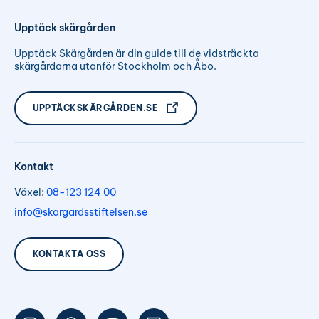
Upptäck skärgården
Upptäck Skärgården är din guide till de vidsträckta
skärgårdarna utanför Stockholm och Åbo.
UPPTÄCKSKÄRGÅRDEN.SE
Kontakt
Växel:
08-123 124 00
info@skargardsstiftelsen.se
KONTAKTA OSS
Följ
Följ
Följ
Följ