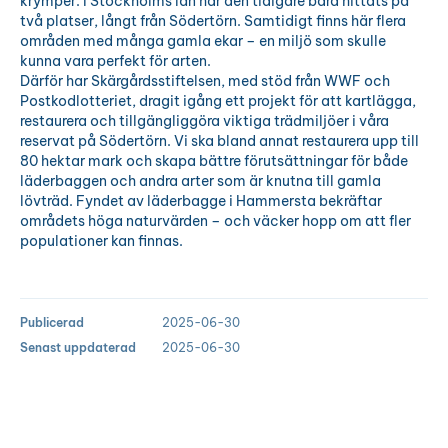
krymper. I Stockholms län har den tidigare bara hittats på
två platser, långt från Södertörn. Samtidigt finns här flera
områden med många gamla ekar – en miljö som skulle
kunna vara perfekt för arten.
Därför har Skärgårdsstiftelsen, med stöd från WWF och
Postkodlotteriet, dragit igång ett projekt för att kartlägga,
restaurera och tillgängliggöra viktiga trädmiljöer i våra
reservat på Södertörn. Vi ska bland annat restaurera upp till
80 hektar mark och skapa bättre förutsättningar för både
läderbaggen och andra arter som är knutna till gamla
lövträd. Fyndet av läderbagge i Hammersta bekräftar
områdets höga naturvärden – och väcker hopp om att fler
populationer kan finnas.
Publicerad
2025-06-30
Senast uppdaterad
2025-06-30