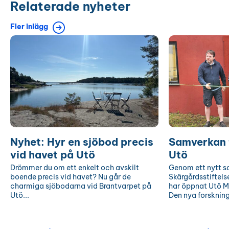
Relaterade nyheter
Fler inlägg
Nyhet:
Samverkan
Hyr
för
en
Östersjön
sjöbod
på
precis
Utö
vid
havet
på
Utö
Nyhet: Hyr en sjöbod precis
Samverkan 
vid havet på Utö
Utö
Drömmer du om ett enkelt och avskilt
Genom ett nytt 
boende precis vid havet? Nu går de
Skärgårdsstiftels
charmiga sjöbodarna vid Brantvarpet på
har öppnat Utö M
Utö...
Den nya forskning