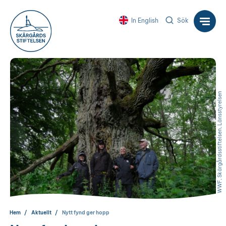
In English
Sök
WWF, Skärgårdsstiftelsen, Länsstyrelsen
Hem
Aktuellt
Nytt fynd ger hopp