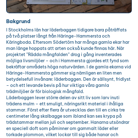
Bakgrund
I Stockholms län har läderbaggen tidigare bara påträffats
på två platser långt från Häringe-Hammersta och
Käringboda. Eftersom Södertörn har många gamla ekar har
man länge hoppats att arten också kunde finnas här. När
projektet ”Rädda mångfalden” drog i gång inventerades
möjliga livsmiljöer – och i Hammersta gjordes ett fynd som
bekräftar områdets höga naturvärden. I de gamla ekarna vid
Häringe-Hammersta gömmer sig nämligen en liten men
betydelsefull invånare: läderbaggen. Den är sällsynt, fridlyst
– och ett levande bevis på hur viktiga våra gamla
trädmiljöer är för biologisk mångfald.
Läderbaggen lever större delen av sitt liv som larv inuti
trädens mulm – ett smuligt, näringsrikt material i ihåliga
stammar. Först efter flera år utvecklas den till en cirka tre
centimeter lång skalbagge som ibland kan ses krypa på
trädstammar mellan juli och september. Hanarna utsöndrar
en speciell doft som påminner om gammalt läder eller
torkade plommon, vilket lockar till sig både hanar och