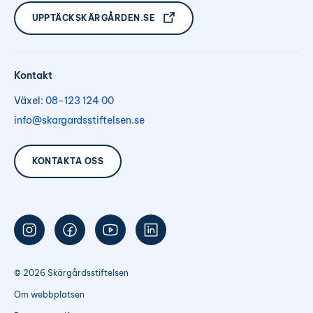
UPPTÄCKSKÄRGÅRDEN.SE
Kontakt
Växel:
08-123 124 00
info@skargardsstiftelsen.se
KONTAKTA OSS
Följ
Följ
Följ
Följ
oss
oss
oss
oss
på
på
på
på
Instagram
Facebook
Youtube
LinkedIn
© 2026 Skärgårdsstiftelsen
Om webbplatsen