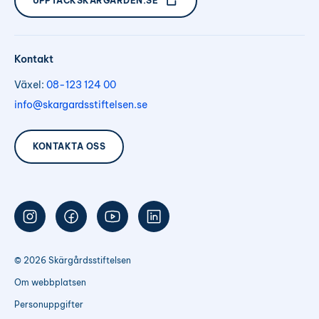
UPPTÄCKSKÄRGÅRDEN.SE
Kontakt
Växel:
08-123 124 00
info@skargardsstiftelsen.se
KONTAKTA OSS
Följ
Följ
Följ
Följ
oss
oss
oss
oss
på
på
på
på
Instagram
Facebook
Youtube
LinkedIn
© 2026 Skärgårdsstiftelsen
Om webbplatsen
Personuppgifter