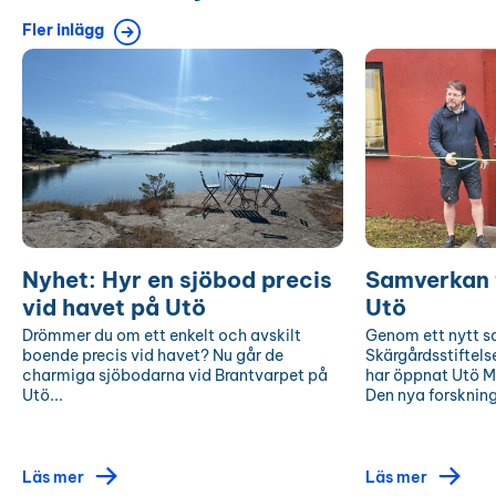
Fler inlägg
Nyhet:
Samverkan
Hyr
för
en
Östersjön
sjöbod
på
precis
Utö
vid
havet
på
Utö
Nyhet: Hyr en sjöbod precis
Samverkan 
vid havet på Utö
Utö
Drömmer du om ett enkelt och avskilt
Genom ett nytt 
boende precis vid havet? Nu går de
Skärgårdsstiftels
charmiga sjöbodarna vid Brantvarpet på
har öppnat Utö M
Utö...
Den nya forskning
Läs mer
Läs mer