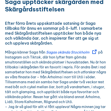
Saga upptäcker skärgården med
Skärgårdsstiftelsen
Efter förra årets uppskattade satsning är Saga
tillbaka för ännu en sommar på ö-luff. I samarbete
med Skärgårdsstiftelsen upptäcker hon både nya
och välkända öar, och inspirerar fler att ge sig ut
och uppleva skärgården.
Många känner Saga från
Sagas okända Stockholm
på
Instagram och Tiktok, där hon lyfter fram gömda
smultronställen och okända platser i huvudstaden. Nu är hon
tillbaka i skärgården för en favorit i repris. För andra året i rad
samarbetar hon med Skärgårdsstiftelsen och utforskar några
av våra finaste öar – från Arholma i norr till Utö i söder.
Tillsammans med sin sambo har Saga under två veckor rest
med båt och cykel mellan öar, bott på vandrarhem, i stugor,
tält och glamping, och upptäckt både nya favoriter och
välkända pärlor. Resan har gått via bland annat Arholma,
Lidö, Stora Kalholmen, Rögrund och Utö.
– Jag är så glad för allt vi fått uppleva! Några minnen jag tar