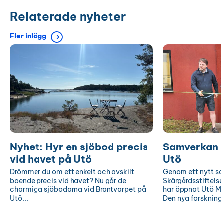
Relaterade nyheter
Fler inlägg
Nyhet:
Samverkan
Hyr
för
en
Östersjön
sjöbod
på
precis
Utö
vid
havet
på
Utö
Nyhet: Hyr en sjöbod precis
Samverkan 
vid havet på Utö
Utö
Drömmer du om ett enkelt och avskilt
Genom ett nytt 
boende precis vid havet? Nu går de
Skärgårdsstiftels
charmiga sjöbodarna vid Brantvarpet på
har öppnat Utö M
Utö...
Den nya forskning