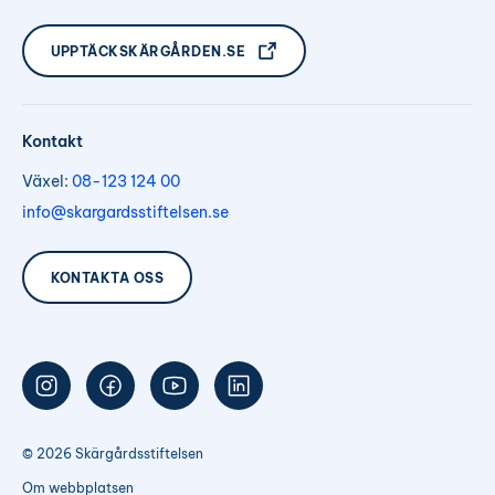
UPPTÄCKSKÄRGÅRDEN.SE
Kontakt
Växel:
08-123 124 00
info@skargardsstiftelsen.se
KONTAKTA OSS
Följ
Följ
Följ
Följ
oss
oss
oss
oss
på
på
på
på
Instagram
Facebook
Youtube
LinkedIn
© 2026 Skärgårdsstiftelsen
Om webbplatsen