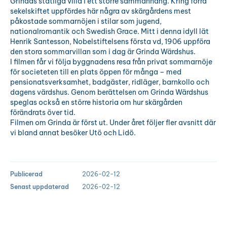
Grindas ståtliga villa i ett större sammanhang. Kring förra
sekelskiftet uppfördes här några av skärgårdens mest
påkostade sommarnöjen i stilar som jugend,
nationalromantik och Swedish Grace. Mitt i denna idyll lät
Henrik Santesson, Nobelstiftelsens första vd, 1906 uppföra
den stora sommarvillan som i dag är Grinda Wärdshus.
I filmen får vi följa byggnadens resa från privat sommarnöje
för societeten till en plats öppen för många – med
pensionatsverksamhet, badgäster, ridläger, barnkollo och
dagens värdshus. Genom berättelsen om Grinda Wärdshus
speglas också en större historia om hur skärgården
förändrats över tid.
Filmen om Grinda är först ut. Under året följer fler avsnitt där
vi bland annat besöker Utö och Lidö.
Publicerad
2026-02-12
Senast uppdaterad
2026-02-12