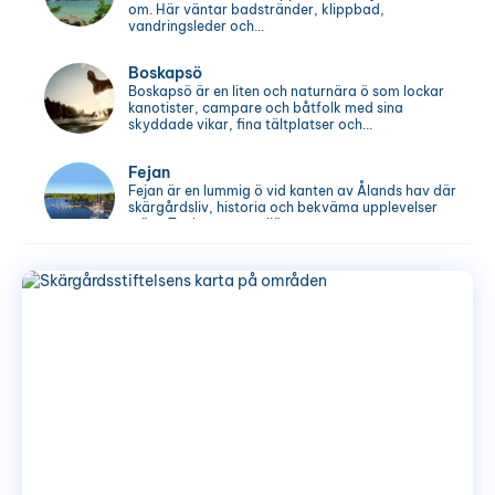
om. Här väntar badstränder, klippbad,
vandringsleder och...
Boskapsö
Boskapsö är en liten och naturnära ö som lockar
kanotister, campare och båtfolk med sina
skyddade vikar, fina tältplatser och...
Fejan
Fejan är en lummig ö vid kanten av Ålands hav där
skärgårdsliv, historia och bekväma upplevelser
möts. Tack vare reguljär...
Finnhamn
Finnhamn är ett av de mest välbesökta
utflyktsmålen i Stockholms skärgård och lockar
med vacker natur, badplatser, vandringsstigar
och ett...
Fjärdlång
Fjärdlång är en av södra skärgårdens mest
natursköna öar, där vandringsleder, utsiktsberg
och skyddade naturhamnar lockar besökare året
om. Fjärdlång...