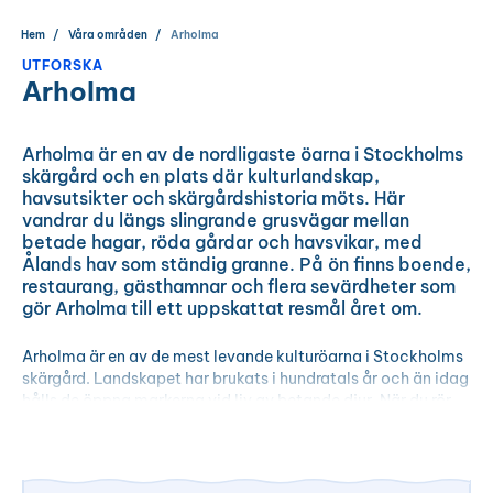
Hem
Våra områden
Arholma
UTFORSKA
Arholma
Arholma är en av de nordligaste öarna i Stockholms
skärgård och en plats där kulturlandskap,
havsutsikter och skärgårdshistoria möts. Här
vandrar du längs slingrande grusvägar mellan
betade hagar, röda gårdar och havsvikar, med
Ålands hav som ständig granne. På ön finns boende,
restaurang, gästhamnar och flera sevärdheter som
gör Arholma till ett uppskattat resmål året om.
Arholma är en av de mest levande kulturöarna i Stockholms
skärgård. Landskapet har brukats i hundratals år och än idag
hålls de öppna markerna vid liv av betande djur. När du rör
dig över ön passerar du åkrar, strandängar, hagmarker och
skogspartier som tillsammans skapar ett variationsrikt och
vackert skärgårdslandskap.
Från Norra bryggan leder den gamla bygatan genom öns