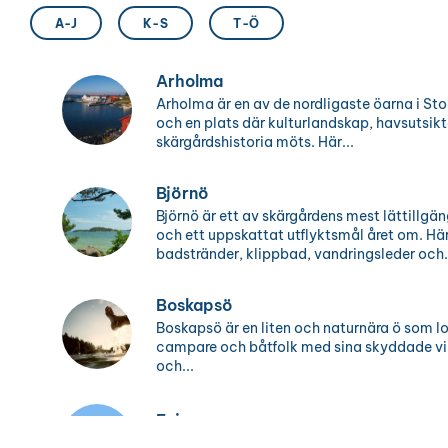
A-J
K-S
T-Ö
Arholma
Arholma är en av de nordligaste öarna i St
och en plats där kulturlandskap, havsutsik
skärgårdshistoria möts. Här...
Björnö
Björnö är ett av skärgårdens mest lättillgä
och ett uppskattat utflyktsmål året om. Hä
badstränder, klippbad, vandringsleder och.
Boskapsö
Boskapsö är en liten och naturnära ö som lo
campare och båtfolk med sina skyddade vika
och...
Fejan
Fejan är en lummig ö vid kanten av Ålands h