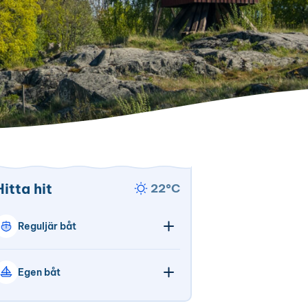
Hitta hit
Temperatur
22°C
Klar
himmel
Reguljär båt
Egen båt