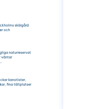
ockholms skärgård
ter och
ngliga naturreservat
r väntar
..
ckar kanotister,
r, fina tältplatser
av där skärgårdsliv,