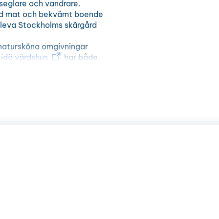
 seglare och vandrare.
god mat och bekvämt boende
uppleva Stockholms skärgård
 natursköna omgivningar
Lidö värdshus
har både
glampingtält. Gästhamnen i
medan Österhamn är ett
 ön finns flera fina
er.
målen i den norra
rrskogar, ädellövträd,
ålls levande genom ett
igar och grusvägar som leder
r går även en populär etapp