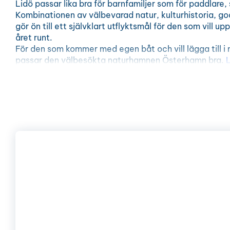
Lidö passar lika bra för barnfamiljer som för paddlare,
Kombinationen av välbevarad natur, kulturhistoria, 
gör ön till ett självklart utflyktsmål för den som vill 
året runt.
För den som kommer med egen båt och vill lägga till i
passar den välbesökta naturhamnen Österhamn bra.
prisbelönt krog och boende i vandrarhem, stugor och 
Båthusviken erbjuder service för båtburna besökare 
populärt val för den som söker en naturnära hamn. Runt
badplatser med både klippbad och mindre sandstränd
Lidö naturreservat är ett av de mest omtyckta besöks
skärgården. Ön bjuder på en vacker kombination av ba
blommande strandängar och öppna betesmarker som h
aktivt jordbruk. Här är det enkelt att vandra längs st
mellan badplatser, utsikter och historiska miljöer. Hä
av
Stockholm Archipelago Trail
.