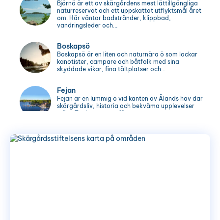
Björnö är ett av skärgårdens mest lättillgängliga
naturreservat och ett uppskattat utflyktsmål året
om. Här väntar badstränder, klippbad,
vandringsleder och...
Boskapsö
Boskapsö är en liten och naturnära ö som lockar
kanotister, campare och båtfolk med sina
skyddade vikar, fina tältplatser och...
Fejan
Fejan är en lummig ö vid kanten av Ålands hav där
skärgårdsliv, historia och bekväma upplevelser
möts. Tack vare reguljär...
Finnhamn
Finnhamn är ett av de mest välbesökta
utflyktsmålen i Stockholms skärgård och lockar
med vacker natur, badplatser, vandringsstigar
och ett...
Fjärdlång
Fjärdlång är en av södra skärgårdens mest
natursköna öar, där vandringsleder, utsiktsberg
och skyddade naturhamnar lockar besökare året
om. Fjärdlång...