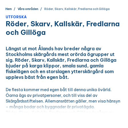
Hem
Våra områden
Röder, Skarv, Kallskär, Fredlarna och Gillöga
UTFORSKA
Röder, Skarv, Kallskär, Fredlarna
och Gillöga
Längst ut mot Ålands hav breder några av
Stockholms skärgårds mest orörda ögrupper ut
sig. Röder, Skarv, Kallskär, Fredlarna och Gillöga
bjuder på karga klippor, smala sund, gamla
fiskelägen och en storslagen ytterskärgård som
upplevs bäst från egen båt.
De flesta kommer med egen båt till denna unika övärld.
Öarna ägs av privatpersoner, och till viss del av
Skärgårdsstiftelsen. Allemansrätten gäller, men visa hänsyn
– många bodar och byggnader är privatägda.
Röder, Skarv, Kallskär, Fredlarna och Gillöga är några av
skärgårdens mest havsnära ögrupper. Kallskär erbjuder en
skyddad naturhamn och är ett uppskattat mål för båtburna